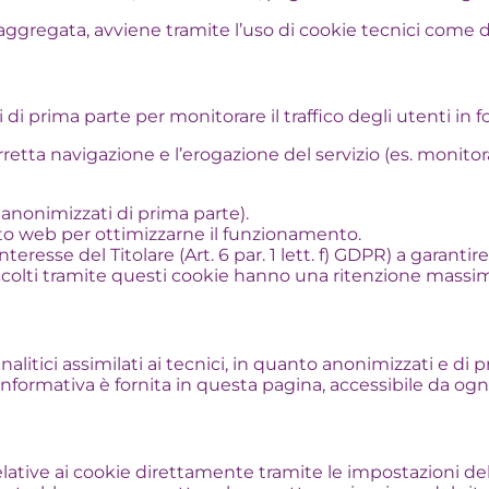
aggregata, avviene tramite l’uso di cookie tecnici come d
 di prima parte per monitorare il traffico degli utenti in 
retta navigazione e l’erogazione del servizio (es. monitorag
i anonimizzati di prima parte).
l sito web per ottimizzarne il funzionamento.
nteresse del Titolare (Art. 6 par. 1 lett. f) GDPR) a garantire
raccolti tramite questi cookie hanno una ritenzione massim
alitici assimilati ai tecnici, in quanto anonimizzati e di p
formativa è fornita in questa pagina, accessibile da ogni
ive ai cookie direttamente tramite le impostazioni del pr