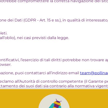
 potrebbe compromettere la corretta navigazione del sito
dei Dati (GDPR - Art. 15 e ss.), in qualità di interessato, l
leti.
ll’oblio), nei casi previsti dalla legge.
tificativi, l’esercizio di tali diritti potrebbe non trovare 
rowser.
mazione, puoi contattarci all’indirizzo email
team@pollina
 reclamo all’Autorità di controllo competente (il Garante p
rattamento dei suoi dati sia contrario alla normativa vigent
te informativa. Eventuali modifiche saranno pubblicate su