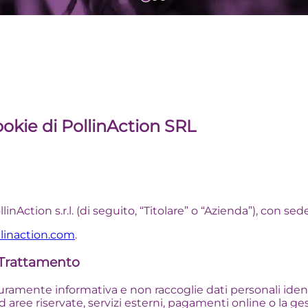
ookie di PollinAction SRL
inAction s.r.l. (di seguito, “Titolare” o “Azienda”), con sede
inaction.com
.
el Trattamento
e puramente informativa e non raccoglie dati personali iden
 aree riservate, servizi esterni, pagamenti online o la ges